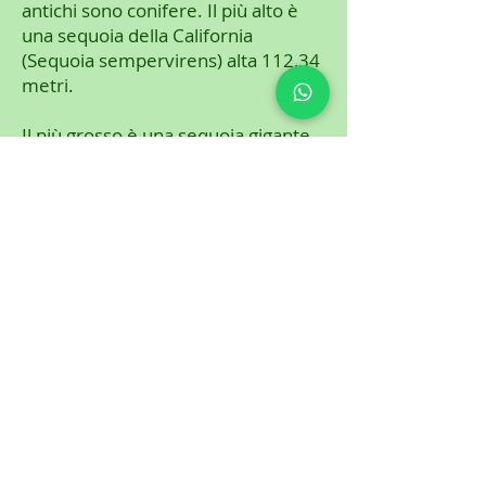
antichi sono conifere. Il più alto è
una sequoia della California
(
Sequoia sempervirens
) alta 112,34
metri.
Il più grosso è una sequoia gigante
(
Sequoiadendron giganteum
), con
un volume di 1486,9 metri cubici. Il
più massiccio, con il tronco più largo
in assoluto, è un
Taxodium
mucronatum
con un diametro del
tronco di 11,42 metri. Il più vecchio
è un
Pinus longaeva
che ha 4700
anni.