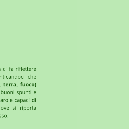
a c
i fa riflettere 
sul modo in cui sfruttiamo le risorse del nostro Pianeta Terra dimenticandoci che 
terra, fuoco) 
 buoni spunti e 
role capaci di 
ove si riporta 
sso.