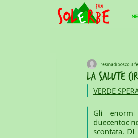
NE
resinadibosco
3 f
la salute ci
VERDE SPER
Gli enormi 
duecentocinq
scontata. Di