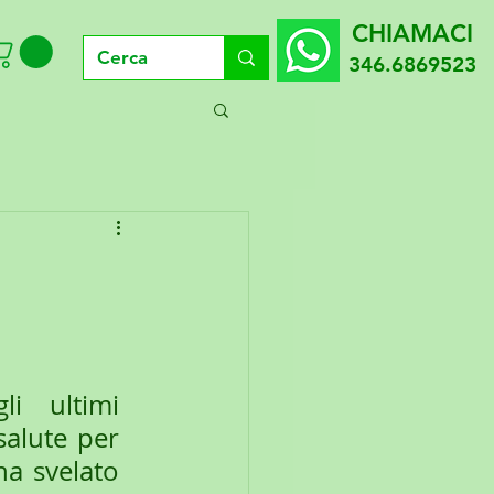
CHIAMACI
346.6869523
i ultimi 
alute per 
a svelato 