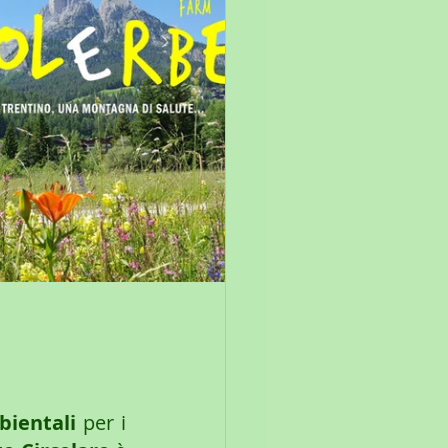
bientali
 per i 