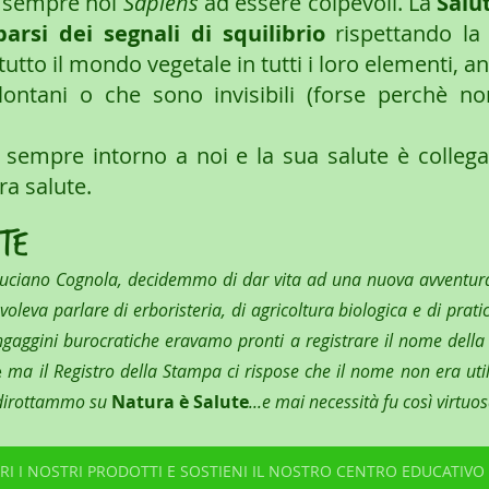
 sempre noi 
Sapiens
 ad essere colpevoli. La 
Salu
arsi dei segnali di squilibrio 
rispettando la
tutto il mondo vegetale in tutti i loro elementi, an
ontani o che sono invisibili (forse perchè non
 sempre intorno a noi e la sua salute è collegat
ra salute.
te 
Luciano Cognola, decidemmo di dar vita ad una nuova avventura
oleva parlare di erboristeria, di agricoltura biologica e di pratic
ungaggini burocratiche eravamo pronti a registrare il nome della 
e
 ma il Registro della Stampa ci rispose che il nome non era util
 dirottammo su 
Natura è Salute
...e mai necessità fu così virtuos
RI I NOSTRI PRODOTTI E SOSTIENI IL NOSTRO CENTRO EDUCATIVO