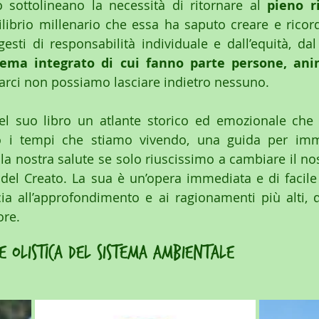
 sottolineano la necessità di ritornare al 
pieno ri
uilibrio millenario che essa ha saputo creare e ricor
 gesti di responsabilità individuale e dall’equità, d
tema integrato di cui fanno parte persone, ani
varci non possiamo lasciare indietro nessuno.
nel suo libro un atlante storico ed emozionale che 
io i tempi che stiamo vivendo, una guida per im
a nostra salute se solo riuscissimo a cambiare il no
 del Creato. La sua è un’opera immediata e di facil
 all’approfondimento e ai ragionamenti più alti, qu
ore.
e olistica del sistema ambientale