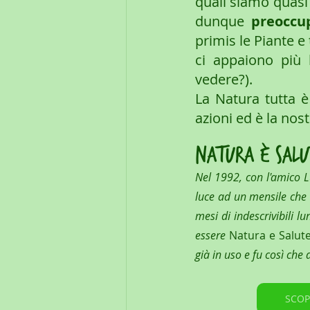
quali siamo quasi
dunque 
preoccup
primis le Piante e 
ci appaiono più l
vedere?).
La Natura tutta è
azioni ed è la nost
Natura è Salu
Nel 1992, con l'amico 
luce ad un mensile che v
mesi di indescrivibili l
essere 
Natura e Salut
già in uso e fu così che
SCOP