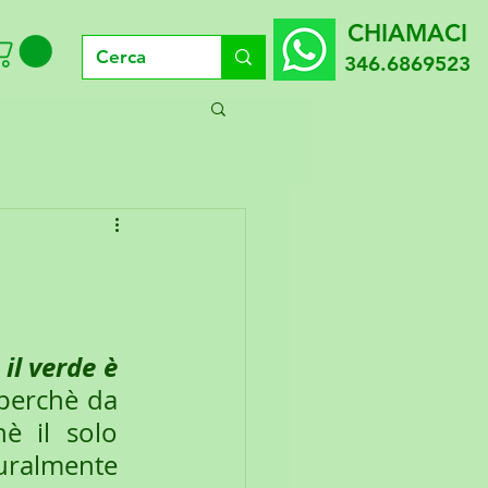
CHIAMACI
346.6869523
il verde è 
 perchè da 
è il solo 
uralmente 