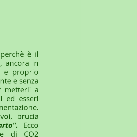
erchè è il 
 ancora in 
 e proprio 
te e senza  
 metterli a 
i ed esseri 
mentazione. 
voi, brucia
rto".
 Ecco 
ne di CO2 