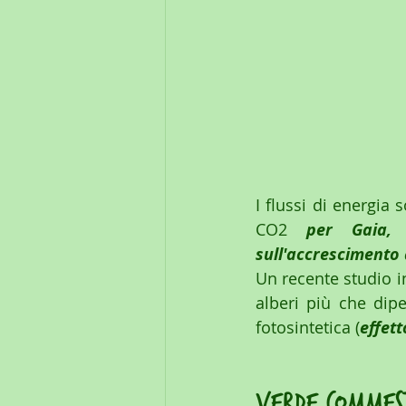
I flussi di energia s
CO2 
per Gaia, 
sull'accrescimento 
Un recente studio in
alberi più che dipe
fotosintetica (
effett
verde commest