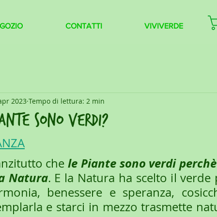
GOZIO
CONTATTI
VIVIVERDE
apr 2023
Tempo di lettura: 2 min
iante sono verdi?
ANZA
le Piante sono verdi perchè 
nzitutto che 
la Natura
. E la Natura ha scelto il verde
armonia, benessere e speranza, cosicch
emplarla e starci in mezzo trasmette nat