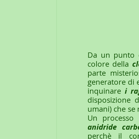
Da un punto di
cl
colore della 
parte misteri
generatore di e
i r
inquinare 
disposizione di
umani) che se 
Un processo q
anidride car
perchè il co