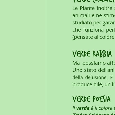
Le Piante inoltre 
animali e ne stim
studiato per garan
che funziona perf
(pensate al colore
verde rabbia
Ma  possiamo aff
Uno stato dell'an
della delusione. E
produce bile, un l
verde poesia
Il 
verde
 è il color