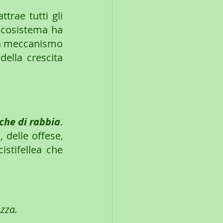
rae tutti gli 
Ecosistema ha 
 Un meccanismo 
ella crescita 
che di rabbia
. 
 delle offese
, 
stifellea che 
ezza.