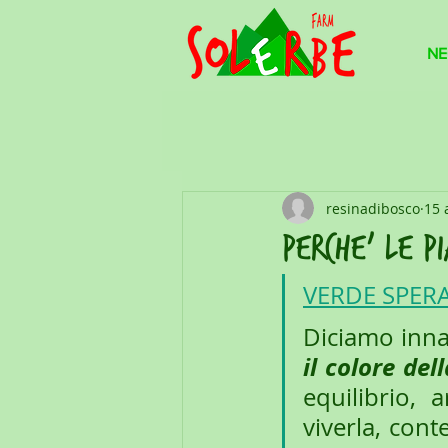
NE
resinadibosco
15 
perche' le p
VERDE SPER
Diciamo inna
il colore del
equilibrio, 
viverla, cont