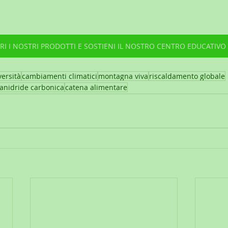
RI I NOSTRI PRODOTTI E SOSTIENI IL NOSTRO CENTRO EDUCATIVO
versità
cambiamenti climatici
montagna viva
riscaldamento globale
anidride carbonica
catena alimentare