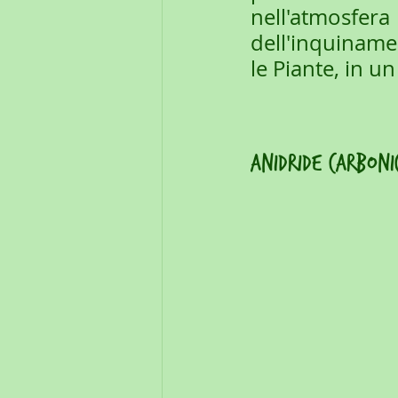
nell'atmosf
dell'inquinamen
le Piante, in u
anidride carboni