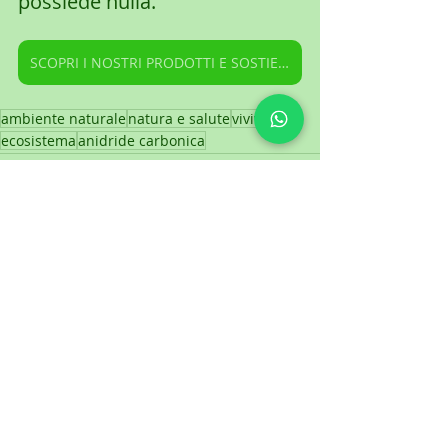
possiede nulla.
SCOPRI I NOSTRI PRODOTTI E SOSTIENI IL NOSTRO CENTRO EDUCATIVO
ambiente naturale
natura e salute
viviverde
ecosistema
anidride carbonica
Post recenti
Mostra tutti