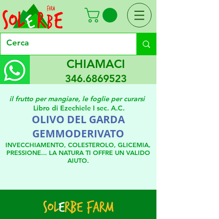
CHIAMACI
346.6869523
il frutto per mangiare, le foglie per curarsi
Libro di Ezechiele I sec. A.C.
OLIVO DEL GARDA
GEMMODERIVATO
IN
VECCHIAMENTO
, COLESTEROLO, GLICEMIA,
PRESSIONE.
..
LA
NATURA
TI OFFRE UN
VALIDO
AIU
TO
.
Sol
e
rbe Farm