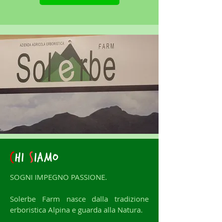
c
hi
s
iamo
SOGNI
IMPEGNO PASSIONE.
Solerbe Farm nasce dalla
tradizione
erboristica Alpina e guarda alla Natura.