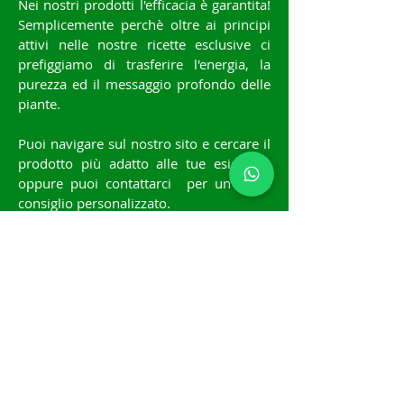
Nei nostri prodotti l'efficacia è garantita!
Semplicemente perchè oltre ai principi
attivi
nelle nostre ricette esclusive ci
prefiggiamo di trasferire l'energia, la
purezza ed il
messaggio profondo
delle
piante.
Puoi navigare sul nostro sito e cercare il
prodotto più adatto alle tue esigenze,
oppure puoi contattarci per un buon
consiglio personalizzato.
Sappiamo che ogni persona è unica e
particolare...contattati
al
349.8011062
e
ti daremo la giusta
indicazione.
E ricorda, i nostri ingredienti sono le
nostre piante, coltivate e trasformate al
sole delle nostre montagne in Trentino.
Contattaci