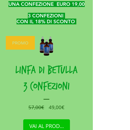
UNA CONFEZIONE EURO 19,00
3 CONFEZIONI
CON IL 18% DI SCONTO
PROMO
Linfa di Betulla
3 Confezioni
Prezzo
Prezzo
57,00€
49,00€
regolare
scontato
VAI AL PRODOTTO