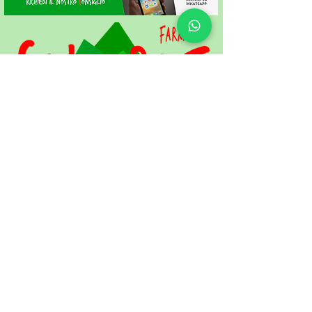
SOCIETA' AGRICOLA
SOLERBE FARM
VIA DELLA CROS DEL GOMBET 4
CAVEDINE 38073 (TN)
TEL.
+39 3466869523
P.IVA IT02801120227
ETICHETTA AMBIENTALE ed indicazioni per la gestione dei rifiuti di imballaggio
CONDIZIONI GENERALI DI VENDITA