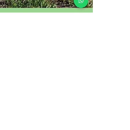
Solerbe Farm
18 gen 2023
Tempo di lettura: 2 min
OLIVO piantA mangia smog
OLIVO DEL GARDA GEMMODERIVATO, prodotto
fitoterapico con proprietà officinali per il
benessere utilizzabile in ogni stagione.