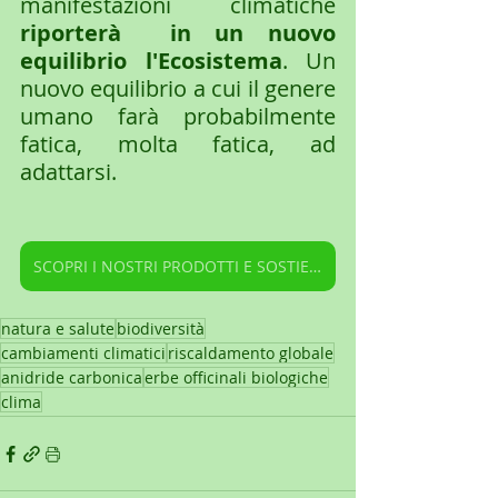
manifestazioni climatiche 
riporterà  in un nuovo 
equilibrio l'Ecosistema
. Un 
nuovo equilibrio a cui il genere 
umano farà probabilmente 
fatica, molta fatica, ad 
adattarsi.
SCOPRI I NOSTRI PRODOTTI E SOSTIENI IL NOSTRO CENTRO EDUCATIVO
natura e salute
biodiversità
cambiamenti climatici
riscaldamento globale
anidride carbonica
erbe officinali biologiche
clima