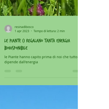
resinadibosco
1 apr 2023
Tempo di lettura: 2 min
le piante ci regalano tanta energia
biodisponibile
le Piante hanno capito prima di noi che tutto
dipende dall'energia