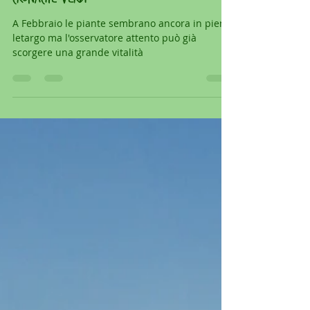
resinadibosco
11 feb 2023
Tempo di lettura: 1 min
CRONACHE VERDI
A Febbraio le piante sembrano ancora in pieno
letargo ma l'osservatore attento può già
scorgere una grande vitalità